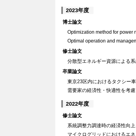
ン
2023年度
ツ
博士論文
へ
Optimization method for power 
ス
Optimal operation and manageme
キ
修士論文
分散型エネルギー資源による系
ッ
卒業論文
プ
東京23区内におけるタクシー
需要家の経済性・快適性を考慮
2022年度
修士論文
系統調整力調達時の経済性向上
マイクログリッドにおけるエネ