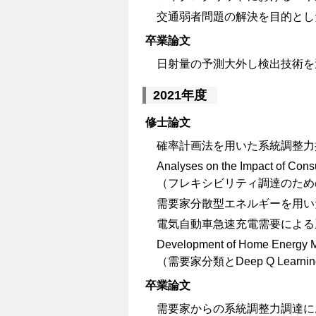
交通弱者問題の解決を目的とし
卒業論文
日射量の予測大外し検出技術を
2021年度
修士論文
確率計画法を用いた系統調整力
Analyses on the Impact of Cons
（フレキシビリティ調達のため
需要家分散型エネルギーを用い
電気自動車急速充電需要による
Development of Home Energy 
（需要家分類とDeep Q Le
卒業論文
需要家からの系統調整力調達に