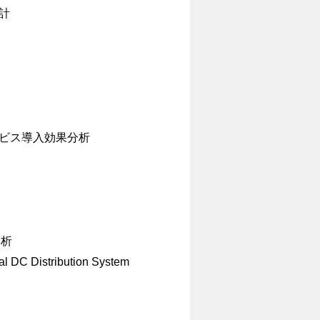
計
ビス導入効果分析
分析
al DC Distribution System