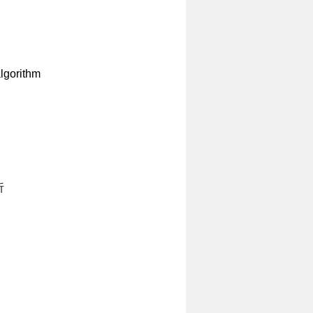
lgorithm
析