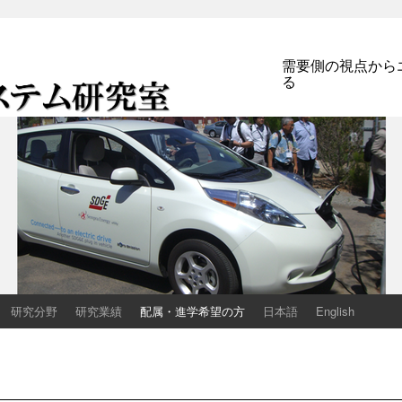
需要側の視点から
る
ム研究室
Laboratory
研究分野
研究業績
配属・進学希望の方
日本語
English