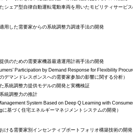
たシェア型自律自動運転電動車両を用いたモビリティサービス
適用した需要家からの系統調整力調達手法の開発
提供のための需要家機器最適運用計画手法の開発
umers’ Participation by Demand Response for Flexibility Procu
のデマンドレスポンスへの需要家参加の影響に関する分析）
た系統調整力提供モデルの開発と実機検証
系統調整力の推計
Management System Based on Deep Q Learning with Consumer
arningに基づく住宅エネルギーマネジメントシステムの開発）
おける需要家別インセンティブポートフォリオ構築技術の開発