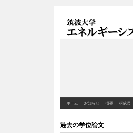
エネルギーシステ
Energy Systems 
ホーム
お知らせ
概要
構成員
コ
ン
過去の学位論文
テ