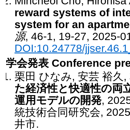
Mincheol Cho, Hirohisa 
reward systems of in
system for an apartme
源
,
46-1
,
19
-27
,
2025-0
DOI:10.24778/jjser.46.
学会発表 Conference pres
栗田 ひなみ, 安芸 裕久,
た経済性と快適性の両
運用モデルの開発
,
20
統技術合同研究会
,
2025
井市
.