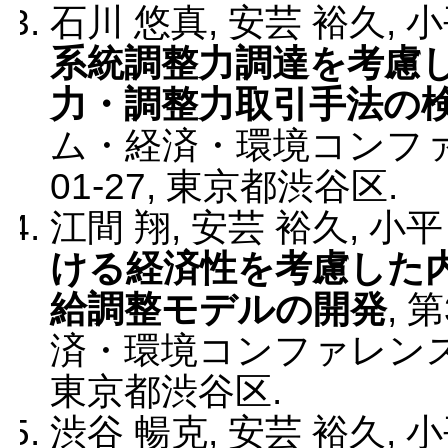
石川 悠真, 安芸 裕久, 
系統調整力調達を考慮
力・調整力取引手法の
ム・経済・環境コンフ
01-27
,
東京都渋谷区
.
江間 翔, 安芸 裕久, 小平
ける経済性を考慮した
給調整モデルの開発
,
第
済・環境コンファレン
東京都渋谷区
.
渋谷 暢克, 安芸 裕久, 