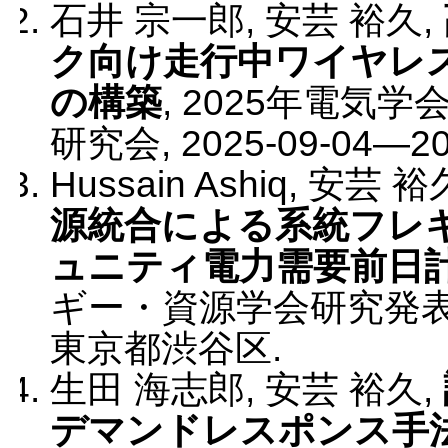
石井 宗一郎, 安芸 裕久
,
ク向け走行中ワイヤレ
の構築
,
2025年電気
研究会
,
2025-09-04
—
2
Hussain Ashiq, 安芸 裕
源統合による系統フレ
ュニティ電力需要前日
ギー・資源学会研究発
東京都渋谷区
.
生田 海志郎, 安芸 裕久
,
デマンドレスポンス手