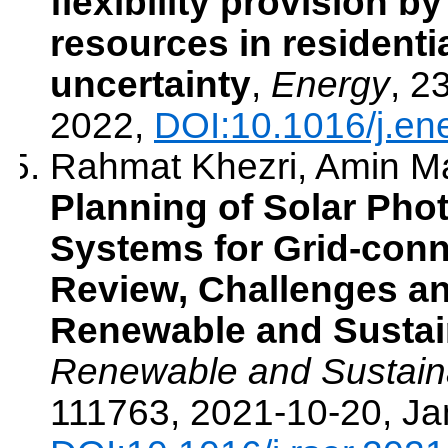
flexibility provision b
resources in residenti
uncertainty
,
Energy
,
2
2022
,
DOI:10.1016/j.en
Rahmat Khezri, Amin Ma
Planning of Solar Phot
Systems for Grid-conn
Review, Challenges a
Renewable and Sustai
Renewable and Sustain
111763
,
2021-10-20
,
Ja