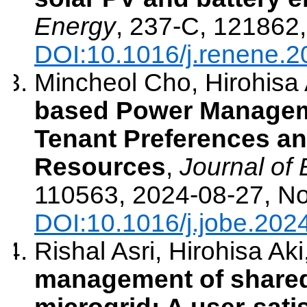
Energy
,
237-C
,
121862
DOI:10.1016/j.renene.
Mincheol Cho, Hirohisa 
based Power Manageme
Tenant Preferences an
Resources
,
Journal of 
110563
,
2024-08-27
,
No
DOI:10.1016/j.jobe.202
Rishal Asri, Hirohisa Ak
management of shared