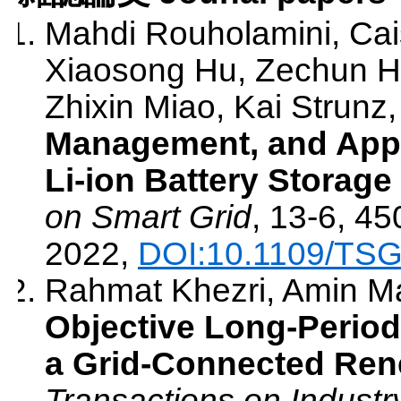
Mahdi Rouholamini, Ca
Xiaosong Hu, Zechun Hu
Zhixin Miao, Kai Strunz
Management, and Appl
Li-ion Battery Storag
on Smart Grid
,
13-6
,
45
2022
,
DOI:10.1109/TSG
Rahmat Khezri, Amin Ma
Objective Long-Period
a Grid-Connected Ren
Transactions on Industr