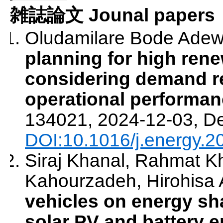
雑誌論文 Jounal papers
Oludamilare Bode Adewu
planning for high rene
considering demand re
operational performanc
134021
,
2024-12-03
,
D
DOI:10.1016/j.energy.
Siraj Khanal, Rahmat K
Kahourzadeh, Hirohisa 
vehicles on energy sha
solar PV and battery 