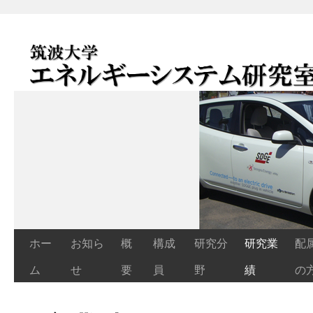
エネルギーシステム研究室
Energy Systems Laboratory
ホー
お知ら
概
構成
研究分
研究業
配
コ
ム
せ
要
員
野
績
の
ン
テ