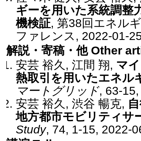
ギーを用いた系統調整
機検証
,
第38回エネル
ファレンス
,
2022-01-2
解説・寄稿・他 Other arti
安芸 裕久, 江間 翔
,
マイ
熱取引を用いたエネル
マートグリッド
,
63-15
安芸 裕久, 渋谷 暢克
,
自
地方都市モビリティサ
Study
,
74
,
1-15
,
2022-0