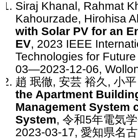
Siraj Khanal, Rahmat K
Kahourzade, Hirohisa A
with Solar PV for an 
EV
,
2023 IEEE Internat
Technologies for Futur
03
—
2023-12-06
,
Wollon
趙 珉徹, 安芸 裕久, 小平
the Apartment Buildin
Management System c
System
,
令和5年電気
2023-03-17
,
愛知県名古