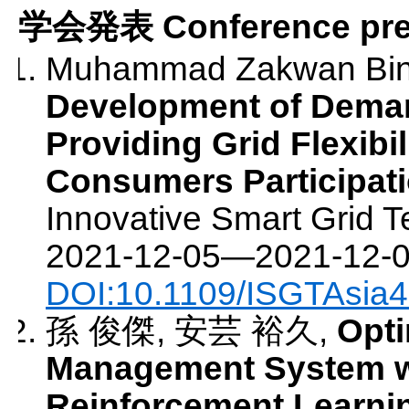
学会発表 Conference pres
Muhammad Zakwan Bin M
Development of Dema
Providing Grid Flexibil
Consumers Participat
Innovative Smart Grid T
2021-12-05
—
2021-12-
DOI:10.1109/ISGTAsia
孫 俊傑, 安芸 裕久
,
Opti
Management System wi
Reinforcement Learni