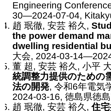
Engineering Conferenc
30
—
2024-07-04
,
Kitak
趙 珉徹, 安芸 裕久
,
Stud
the power demand man
dwelling residential bu
大会
,
2024-03-14
—
202
董 超, 安芸 裕久, 小平 
統調整力提供のための
法の開発
,
令和6年電気
2024-03-16
,
徳島県徳島
趙 珉徹, 安芸 裕久
,
住宅