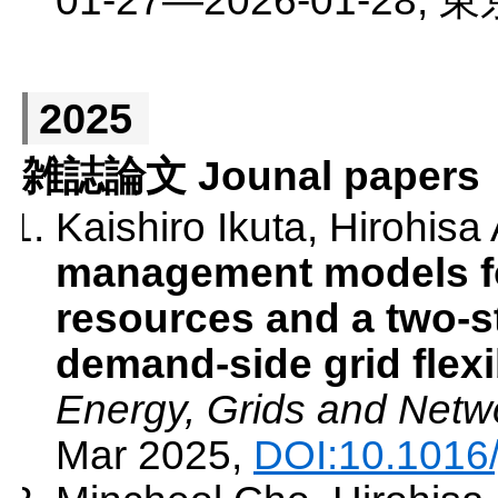
01-27
—
2026-01-28
,
東
2025
雑誌論文 Jounal papers
Kaishiro Ikuta, Hirohisa 
management models fo
resources and a two-s
demand-side grid flexi
Energy, Grids and Netw
Mar 2025
,
DOI:10.1016