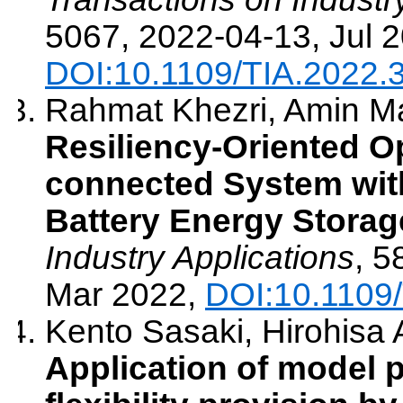
5067
,
2022-04-13
,
Jul 
DOI:10.1109/TIA.2022.
Rahmat Khezri, Amin Ma
Resiliency-Oriented Op
connected System wi
Battery Energy Storag
Industry Applications
,
5
Mar 2022
,
DOI:10.1109
Kento Sasaki, Hirohisa 
Application of model p