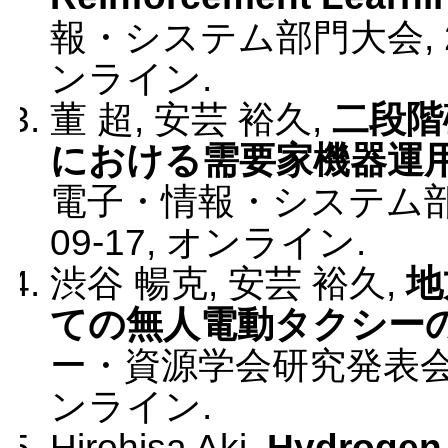
報・システム部門大会
,
ンライン
.
董 超, 安芸 裕久
,
二段階
における需要家機器運
電子・情報・システム
09-17
,
オンライン
.
渋谷 暢克, 安芸 裕久
,
地
ての無人電動タクシー
ー・資源学会研究発表
ンライン
.
Hirohisa Aki
,
Hydrogen