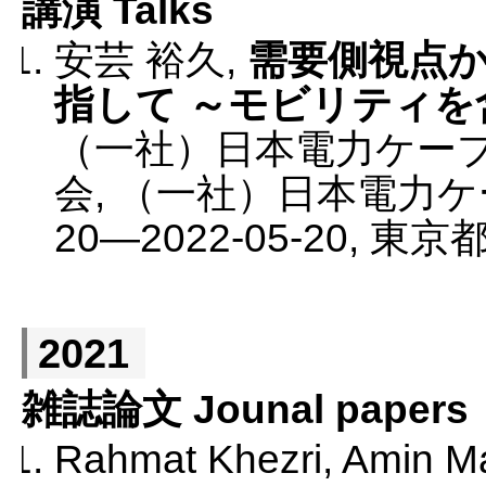
講演 Talks
安芸 裕久
,
需要側視点
指して ～モビリティ
（一社）日本電力ケーブ
会
,
（一社）日本電力ケ
20
—
2022-05-20
,
東京
2021
雑誌論文 Jounal papers
Rahmat Khezri, Amin Ma