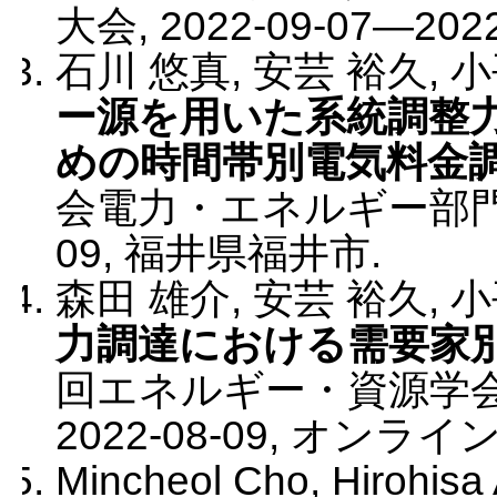
大会
,
2022-09-07
—
202
石川 悠真, 安芸 裕久, 
ー源を用いた系統調整
めの時間帯別電気料金
会電力・エネルギー部
09
,
福井県福井市
.
森田 雄介, 安芸 裕久, 
力調達における需要家
回エネルギー・資源学
2022-08-09
,
オンライ
Mincheol Cho, Hirohisa 