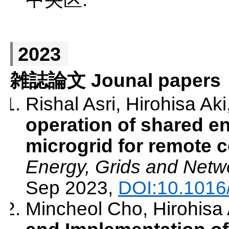
2023
雑誌論文 Jounal papers
Rishal Asri, Hirohisa Ak
operation of shared e
microgrid for remote 
Energy, Grids and Netw
Sep 2023
,
DOI:10.1016
Mincheol Cho, Hirohisa 