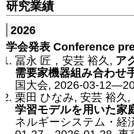
研究業績
ン
ツ
2026
へ
ス
学会発表 Conference pres
キ
冨永 匠，安芸 裕久
,
ア
ッ
需要家機器組み合わせ
プ
国大会
,
2026-03-12
—
2
栗田 ひなみ, 安芸 裕久, C
学習モデルを用いた家
ネルギーシステム・経