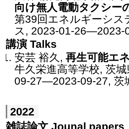
向け無人電動タクシー
第39回エネルギーシ
ス
,
2023-01-26
—
2023-
講演 Talks
安芸 裕久
,
再生可能エ
牛久栄進高等学校
,
茨城
09-27
—
2023-09-27
,
茨
2022
雑誌論文 Jounal papers