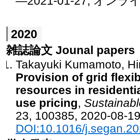
—
2021-01-27
,
オンラ
2020
雑誌論文 Jounal papers
Takayuki Kumamoto, Hir
Provision of grid flexi
resources in residenti
use pricing
,
Sustainabl
23
,
100385
,
2020-08-1
DOI:10.1016/j.segan.2