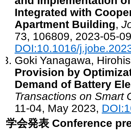
and Implementation 
Integrated with Coope
Apartment Building
,
J
73
,
106809
,
2023-05-0
DOI:10.1016/j.jobe.202
Goki Yanagawa, Hirohis
Provision by Optimiza
Demand of Battery Ele
Transactions on Smart 
11-04
,
May 2023
,
DOI:1
学会発表 Conference pres