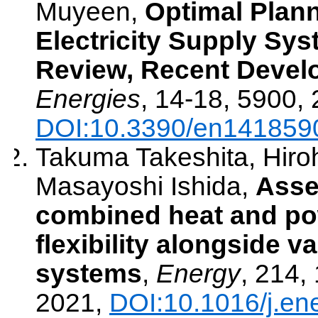
Muyeen
,
Optimal Plan
Electricity Supply S
Review, Recent Devel
Energies
,
14-18
,
5900
,
DOI:10.3390/en141859
Takuma Takeshita, Hiroh
Masayoshi Ishida
,
Asse
combined heat and po
flexibility alongside 
systems
,
Energy
,
214
,
2021
,
DOI:10.1016/j.en