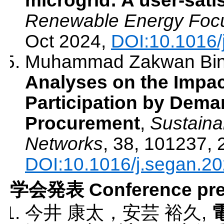
microgrid: A user-sati
Renewable Energy Foc
Oct 2024
,
DOI:10.1016/
Muhammad Zakwan Bin M
Analyses on the Impa
Participation by Deman
Procurement
,
Sustaina
Networks
,
38
,
101237
,
DOI:10.1016/j.segan.2
学会発表 Conference pres
今井 康太，安芸 裕久
,