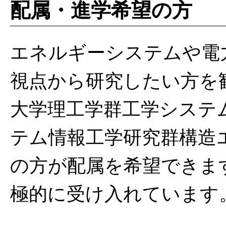
配属・進学希望の方
ン
ツ
へ
エネルギーシステムや電
ス
視点から研究したい方を
キ
ッ
大学理工学群工学システ
プ
テム情報工学研究群構造
の方が配属を希望できま
極的に受け入れています