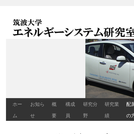
エネルギーシステム研究室
Energy Systems Laboratory
ホー
お知ら
概
構成
研究分
研究業
配
コ
ム
せ
要
員
野
績
の
ン
テ